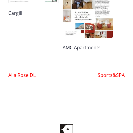
Cargill
AMC Apartments
Nawigacja
Alla Rose DL
Sports&SPA
wpisu