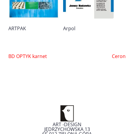
ARTPAK
Arpol
Nawigacja
BD OPTYK karnet
Ceron
wpisu
ART -DESIGN
JĘDRZYCHOWSKA 13