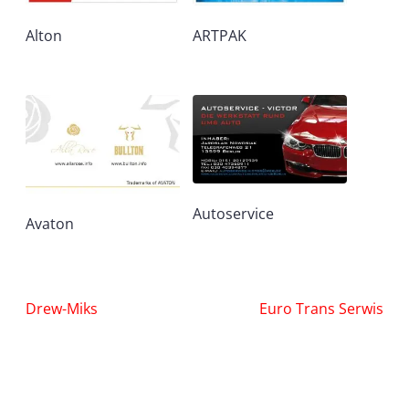
Alton
ARTPAK
Autoservice
Avaton
Nawigacja
Drew-Miks
Euro Trans Serwis
wpisu