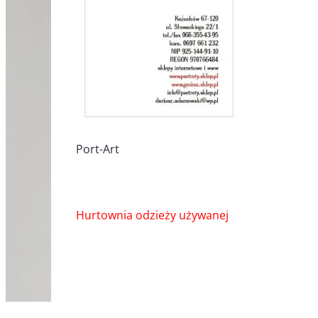
Port-Art
Nawigacja
Hurtownia odzieży używanej
wpisu