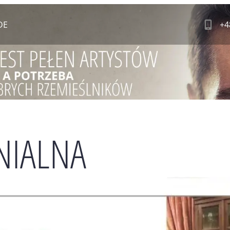
DE
+4
NIALNA