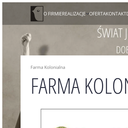
Skip
Agencja Reklamowa Zielona Góra
O FIRMIE
REALIZACJE
OFERTA
KONTAKT
to
content
Farma Kolonialna
FARMA KOLO