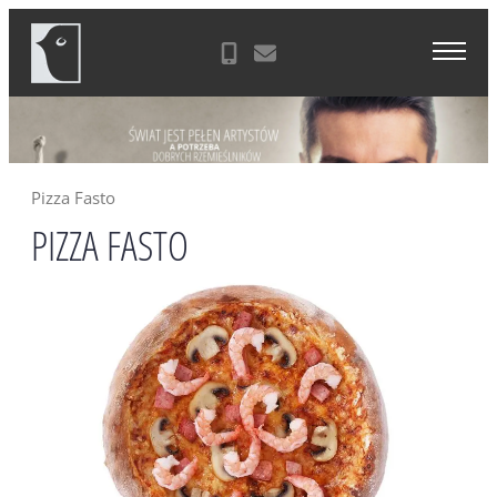
Skip
Agencja Reklamowa Zielona Góra
to
content
Pizza Fasto
PIZZA FASTO