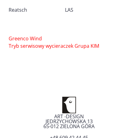
Reatsch
LAS
Nawigacja
Greenco Wind
wpisu
Tryb serwisowy wycieraczek Grupa KIM
ART -DESIGN
JĘDRZYCHOWSKA 13
65-012
ZIELONA GÓRA
+48 609 42 44 45