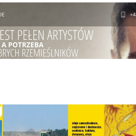
DE
+4