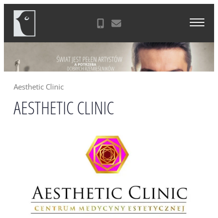
Skip
Agencja Reklamowa Zielona Góra
to
content
Aesthetic Clinic
AESTHETIC CLINIC