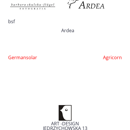
bsf
Ardea
Nawigacja
Germansolar
Agricorn
wpisu
ART -DESIGN
JĘDRZYCHOWSKA 13