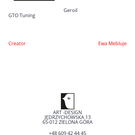
Geroil
GTO Tuning
Nawigacja
Creator
Ewa Mebluje
wpisu
ART -DESIGN
JĘDRZYCHOWSKA 13
65-012
ZIELONA GÓRA
+48 609 42 44 45