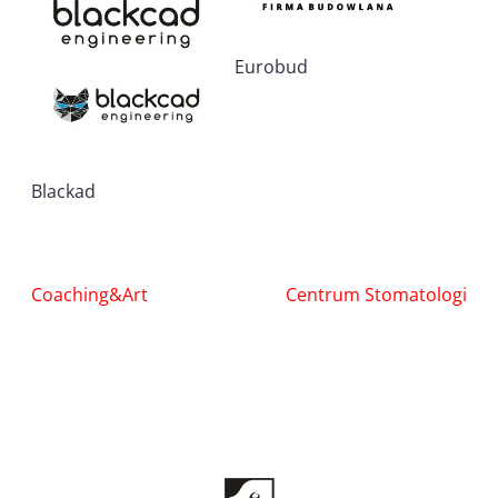
Eurobud
Blackad
Nawigacja
Coaching&Art
Centrum Stomatologi
wpisu