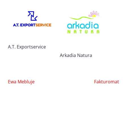
A.T. Exportservice
Arkadia Natura
Nawigacja
Ewa Mebluje
Fakturomat
wpisu