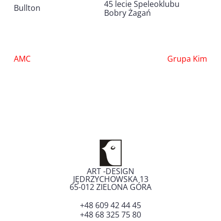
45 lecie Speleoklubu
Bullton
Bobry Żagań
Nawigacja
AMC
Grupa Kim
wpisu
ART -DESIGN
JĘDRZYCHOWSKA 13
65-012
ZIELONA GÓRA
+48 609 42 44 45
+48 68 325 75 80