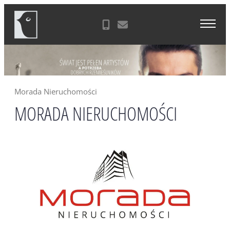
Skip
Agencja Reklamowa Zielona Góra
to
content
Morada Nieruchomości
MORADA NIERUCHOMOŚCI