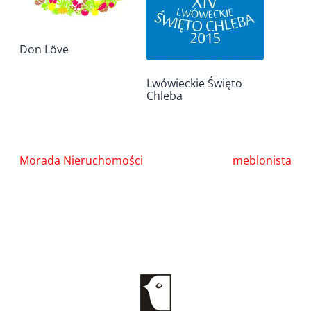
Don Löve
Lwówieckie Święto
Chleba
Nawigacja
Morada Nieruchomości
meblonista
wpisu