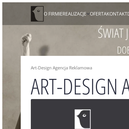
Skip
Agencja Reklamowa Zielona Góra
O FIRMIE
REALIZACJE
OFERTA
KONTAKT
to
content
Art-Design Agencja Reklamowa
ART-DESIGN