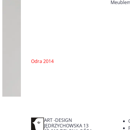
Meuble
Nawigacja
Odra 2014
wpisu
ART -DESIGN
JĘDRZYCHOWSKA 13