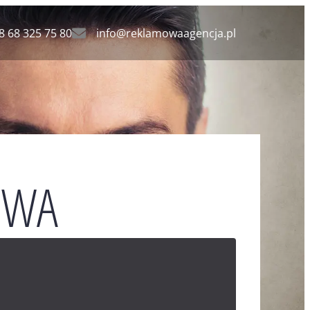
8 68 325 75 80
info@reklamowaagencja.pl
OWA