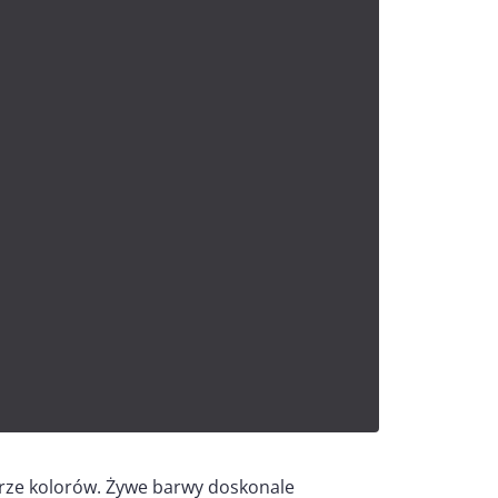
grze kolorów. Żywe barwy doskonale