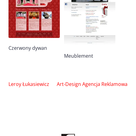
Czerwony dywan
Meublement
Nawigacja
Leroy Łukasiewicz
Art-Design Agencja Reklamowa
wpisu