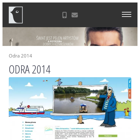
Skip
Agencja Reklamowa Zielona Góra
to
content
Odra 2014
ODRA 2014