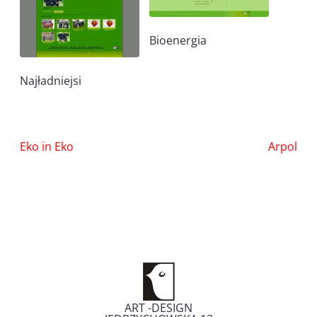
Bioenergia
Najładniejsi
Nawigacja
Eko in Eko
Arpol
wpisu
ART -DESIGN