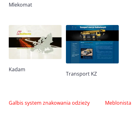
Mlekomat
Kadam
Transport KZ
Nawigacja
Galbis system znakowania odzieży
Meblonista
wpisu