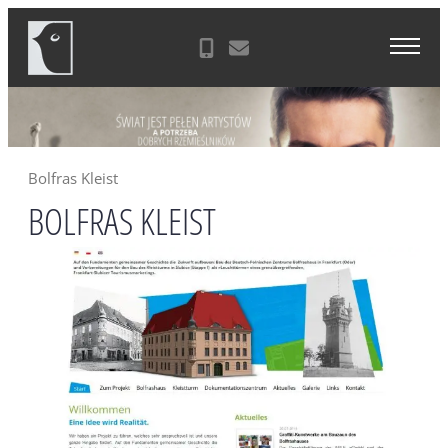
Skip
Agencja Reklamowa Zielona Góra
to
content
Bolfras Kleist
BOLFRAS KLEIST