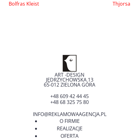
Nawigacja
Bolfras Kleist
Thjorsa
wpisu
ART -DESIGN
JĘDRZYCHOWSKA 13
65-012
ZIELONA GÓRA
+48 609 42 44 45
+48 68 325 75 80
INFO@REKLAMOWAAGENCJA.PL
O FIRMIE
REALIZACJE
OFERTA