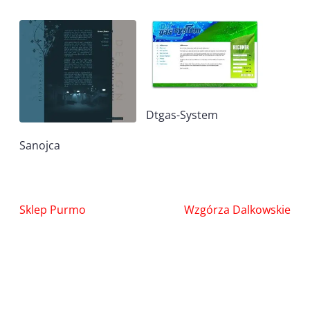
Dtgas-System
Sanojca
Nawigacja
Sklep Purmo
Wzgórza Dalkowskie
wpisu