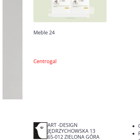
Meble 24
Nawigacja
Centrogal
wpisu
ART -DESIGN
JĘDRZYCHOWSKA 13
65-012
ZIELONA GÓRA