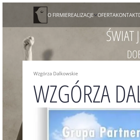
Skip
Agencja Reklamowa Zielona Góra
O FIRMIE
REALIZACJE
OFERTA
KONTAKT
to
content
Wzgórza Dalkowskie
WZGÓRZA DA