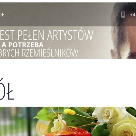
DE
+4
ÓŁ