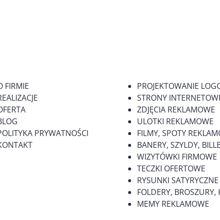
O FIRMIE
PROJEKTOWANIE LOG
REALIZACJE
STRONY INTERNETOWE
OFERTA
ZDJĘCIA REKLAMOWE
BLOG
ULOTKI REKLAMOWE
POLITYKA PRYWATNOŚCI
FILMY, SPOTY REKLA
KONTAKT
BANERY, SZYLDY, BI
WIZYTÓWKI FIRMOWE
TECZKI OFERTOWE
RYSUNKI SATYRYCZNE
FOLDERY, BROSZURY, 
MEMY REKLAMOWE