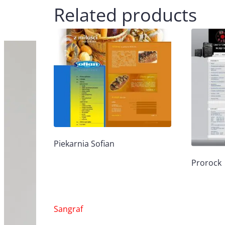
Related products
Piekarnia Sofian
Prorock
Nawigacja
Sangraf