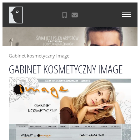
Skip
Agencja Reklamowa Zielona Góra
to
content
Gabinet kosmetyczny Image
GABINET KOSMETYCZNY IMAGE