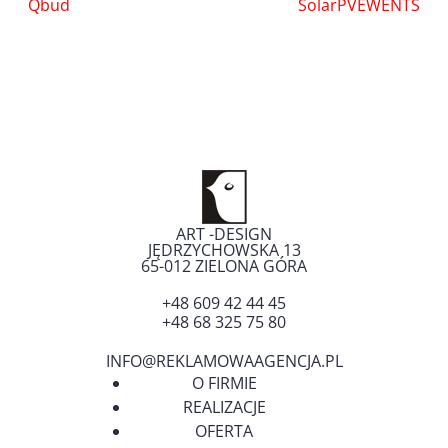
Nawigacja
Qbud
SolarPVEWENTS
wpisu
ART -DESIGN
JĘDRZYCHOWSKA 13
65-012
ZIELONA GÓRA
+48 609 42 44 45
+48 68 325 75 80
INFO@REKLAMOWAAGENCJA.PL
O FIRMIE
REALIZACJE
OFERTA