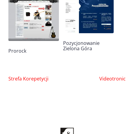
Pozycjonowanie
Zielona Góra
Prorock
Nawigacja
Strefa Korepetycji
Videotronic
wpisu