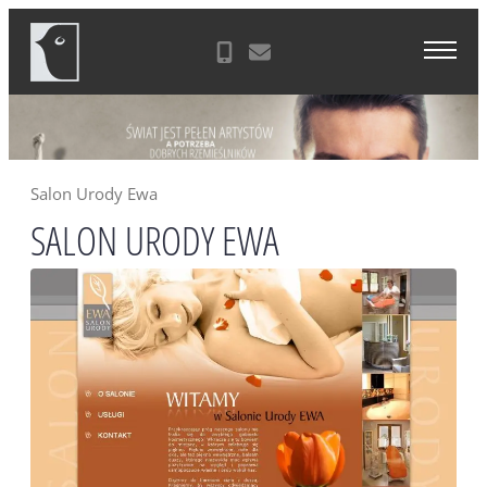
Skip
Agencja Reklamowa Zielona Góra
to
content
Salon Urody Ewa
SALON URODY EWA