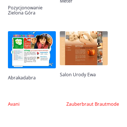
Meter
Pozycjonowanie
Zielona Góra
Salon Urody Ewa
Abrakadabra
Nawigacja
Avani
Zauberbraut Brautmode
wpisu