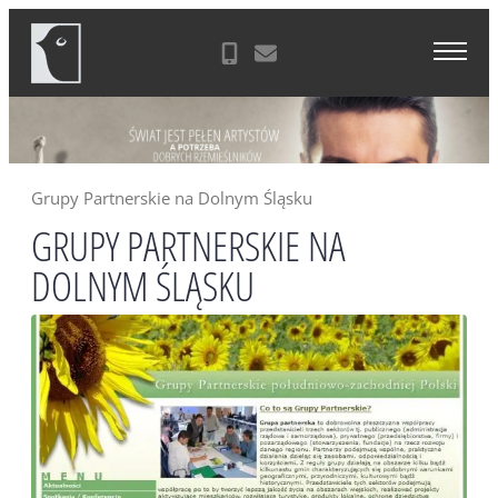
Skip
Agencja Reklamowa Zielona Góra
to
content
Grupy Partnerskie na Dolnym Śląsku
GRUPY PARTNERSKIE NA
DOLNYM ŚLĄSKU