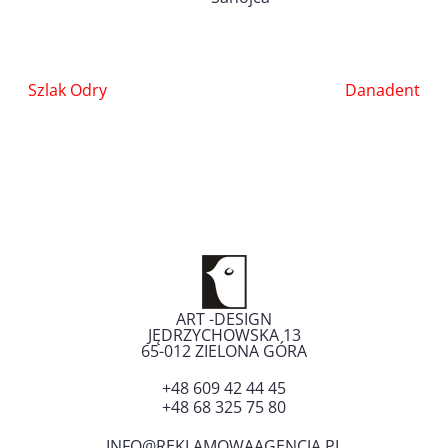
Nawigacja
Szlak Odry
Danadent
wpisu
ART -DESIGN
JĘDRZYCHOWSKA 13
65-012
ZIELONA GÓRA
+48 609 42 44 45
+48 68 325 75 80
INFO@REKLAMOWAAGENCJA.PL