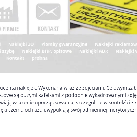
ucenta naklejek. Wykonana wraz ze zdjęciami. Celowym zab
uktowe są dużymi kafelkami z podobnie wykadrowanymi zdjęci
awiają wrażenie uporządkowania, szczególnie w kontekście 
ki czemu od razu uwypuklają swój odmiennej merytoryczni