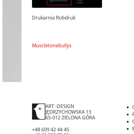
Drukarnia Robdruk
Nawigacja
Muscletonebullys
wpisu
ART -DESIGN
JĘDRZYCHOWSKA 13
65-012
ZIELONA GÓRA
+48 609 42 44 45