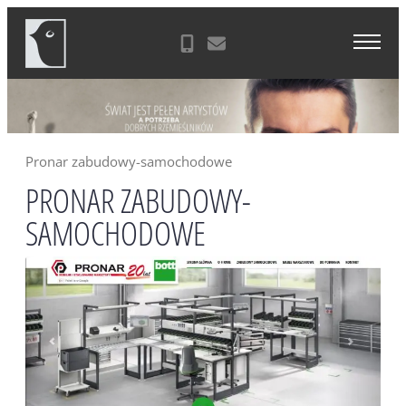
Skip
Agencja Reklamowa Zielona Góra
to
content
Pronar zabudowy-samochodowe
PRONAR ZABUDOWY-
SAMOCHODOWE