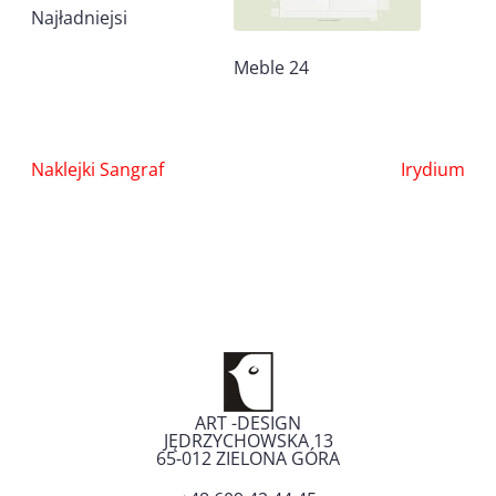
Najładniejsi
Meble 24
Nawigacja
Naklejki Sangraf
Irydium
wpisu
ART -DESIGN
JĘDRZYCHOWSKA 13
65-012
ZIELONA GÓRA