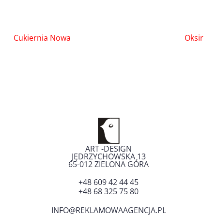
Nawigacja
Cukiernia Nowa
Oksir
wpisu
ART -DESIGN
JĘDRZYCHOWSKA 13
65-012
ZIELONA GÓRA
+48 609 42 44 45
+48 68 325 75 80
INFO@REKLAMOWAAGENCJA.PL