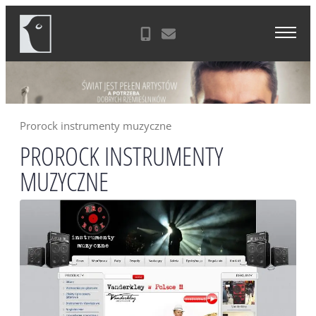
Skip
Agencja Reklamowa Zielona Góra
to
content
Prorock instrumenty muzyczne
PROROCK INSTRUMENTY
MUZYCZNE