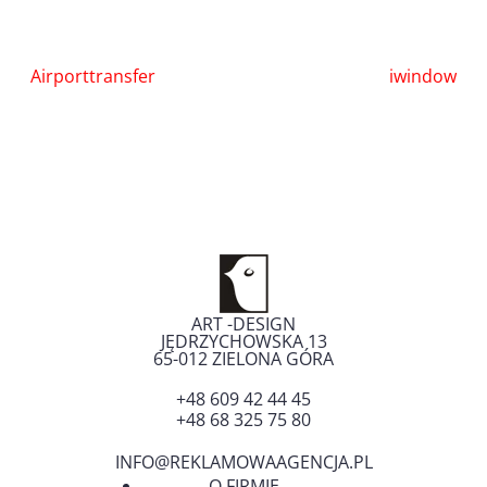
Nawigacja
Airporttransfer
iwindow
wpisu
ART -DESIGN
JĘDRZYCHOWSKA 13
65-012
ZIELONA GÓRA
+48 609 42 44 45
+48 68 325 75 80
INFO@REKLAMOWAAGENCJA.PL
O FIRMIE