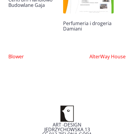
Budowlane Gaja
Perfumeria i drogeria
Damiani
Nawigacja
Blower
AlterWay House
wpisu
ART -DESIGN
JĘDRZYCHOWSKA 13