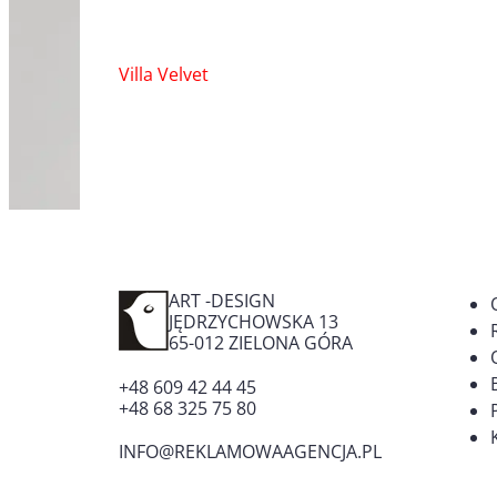
Nawigacja
Villa Velvet
wpisu
ART -DESIGN
JĘDRZYCHOWSKA 13
65-012
ZIELONA GÓRA
+48 609 42 44 45
+48 68 325 75 80
INFO@REKLAMOWAAGENCJA.PL