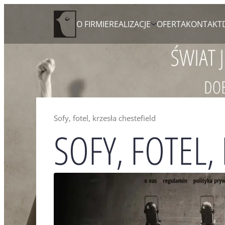
Skip
Agencja Reklamowa Zielona Góra
O FIRMIE
REALIZACJE
OFERTA
KONTAKT
to
content
Sofy, fotel, krzesła chestefield
SOFY, FOTEL,