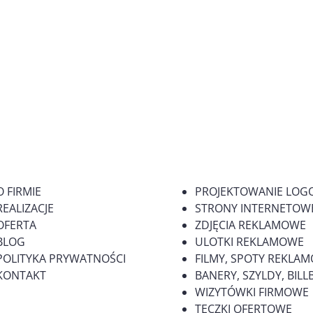
O FIRMIE
PROJEKTOWANIE LOG
REALIZACJE
STRONY INTERNETOWE
OFERTA
ZDJĘCIA REKLAMOWE
BLOG
ULOTKI REKLAMOWE
POLITYKA PRYWATNOŚCI
FILMY, SPOTY REKLA
KONTAKT
BANERY, SZYLDY, BI
WIZYTÓWKI FIRMOWE
TECZKI OFERTOWE