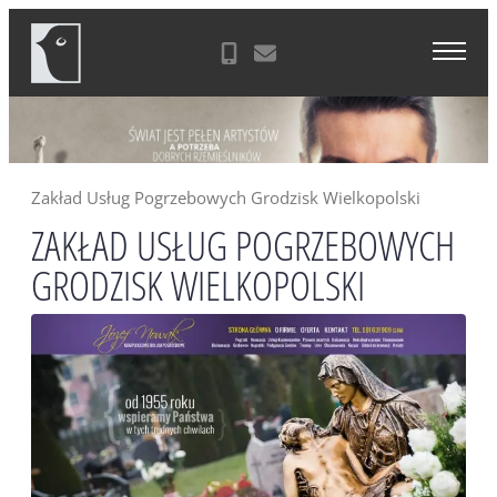
Skip
Agencja Reklamowa Zielona Góra
to
content
Zakład Usług Pogrzebowych Grodzisk Wielkopolski
ZAKŁAD USŁUG POGRZEBOWYCH
GRODZISK WIELKOPOLSKI