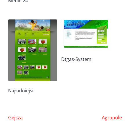
Meble 24
Dtgas-System
Najładniejsi
Nawigacja
Gejsza
Agropole
wpisu