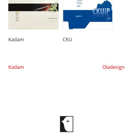
Kadam
CKU
Nawigacja
Kadam
Oladesign
wpisu