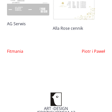
AG Serwis
Alla Rose cennik
Nawigacja
Fitmania
Piotr i Paweł
wpisu
ART -DESIGN