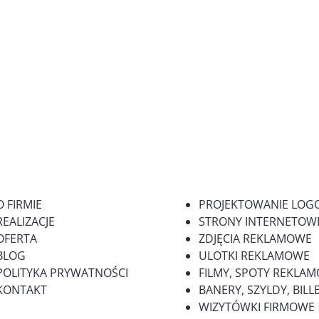
O FIRMIE
PROJEKTOWANIE LOG
REALIZACJE
STRONY INTERNETOWE
OFERTA
ZDJĘCIA REKLAMOWE
BLOG
ULOTKI REKLAMOWE
POLITYKA PRYWATNOŚCI
FILMY, SPOTY REKLA
KONTAKT
BANERY, SZYLDY, BI
WIZYTÓWKI FIRMOWE