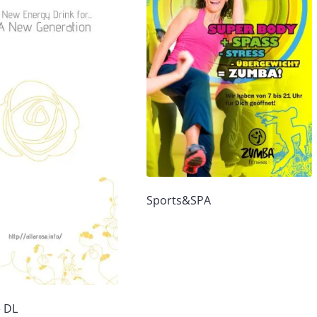
Sports&SPA
e DL