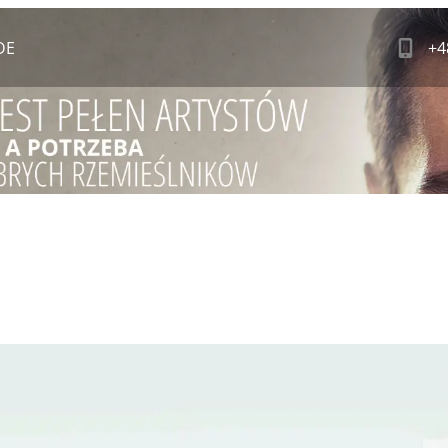
DE
+4