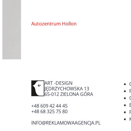
Nawigacja
Autozentrum Hollon
wpisu
ART -DESIGN
JĘDRZYCHOWSKA 13
65-012
ZIELONA GÓRA
+48 609 42 44 45
+48 68 325 75 80
INFO@REKLAMOWAAGENCJA.PL