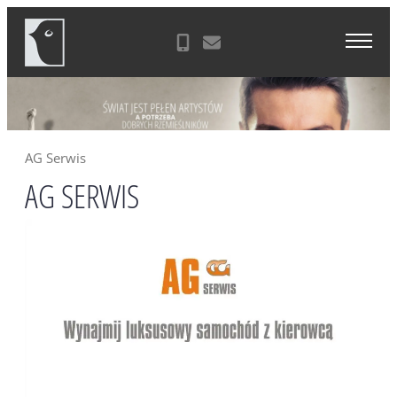
Skip
Agencja Reklamowa Zielona Góra
to
content
AG Serwis
AG SERWIS