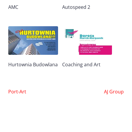
AMC
Autospeed 2
Hurtownia Budowlana
Coaching and Art
Nawigacja
Port-Art
AJ Group
wpisu