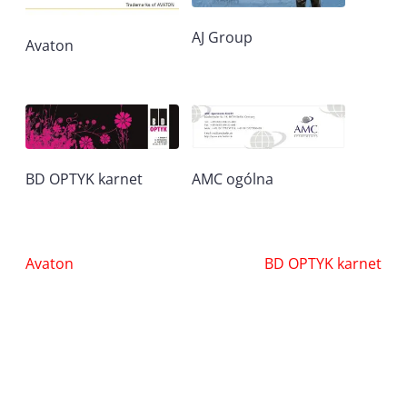
AJ Group
Avaton
BD OPTYK karnet
AMC ogólna
Nawigacja
Avaton
BD OPTYK karnet
wpisu