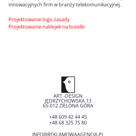
innowacyjnych firm w branży telekomunikacyjnej.
Nawigacja
Projektowanie logo zasady
wpisu
Projektowanie naklejek na butelki
ART -DESIGN
JĘDRZYCHOWSKA 13
65-012
ZIELONA GÓRA
+48 609 42 44 45
+48 68 325 75 80
INFO@REKLAMOWAAGENCJA.PL