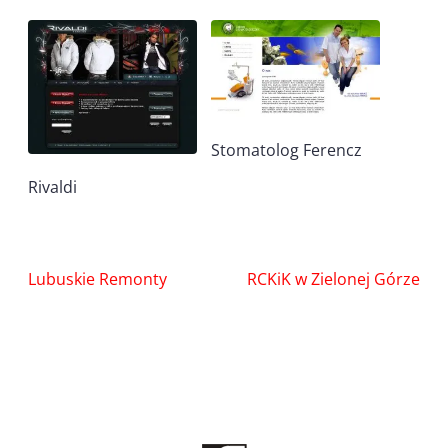
Stomatolog Ferencz
Rivaldi
Nawigacja
Lubuskie Remonty
RCKiK w Zielonej Górze
wpisu