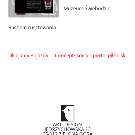
Muzeum Świebodzin
Rachem rusztowania
Nawigacja
Oklejamy Pojazdy
Concept4soccer portal piłkarski
wpisu
ART -DESIGN
JĘDRZYCHOWSKA 13
65-012
ZIELONA GÓRA